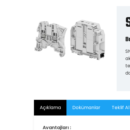
B
SN
ak
te
da
Açıklama
Dokümanlar
Teklif Al
Avantajları :