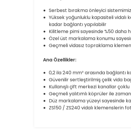
Serbest bırakma önleyici sistemimiz s
Yüksek yoğunluklu kapasiteli vidalı k
kadar bağlantı yapılabilir
Kilitleme pimi sayesinde %50 daha hı
Özel üst markalama konumu sayesi
Geçmeli vidasız topraklama klemensle
Ana Özellikler:
0,2 ila 240 mm² arasında bağlantı k
Güvenilir sertleştirilmiş çelik vida ba
Kullanışlı çift merkezi kanallar çokl
Geçmeli yalıtımlı köprüler ile zaman
Düz markalama yüzeyi sayesinde ka
ZS150 / ZS240 vidalı klemenslerin f